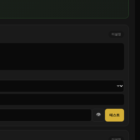
미설정
👁
테스트
미설정