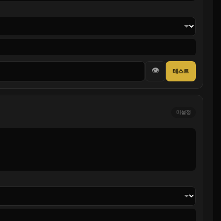
👁
테스트
미설정