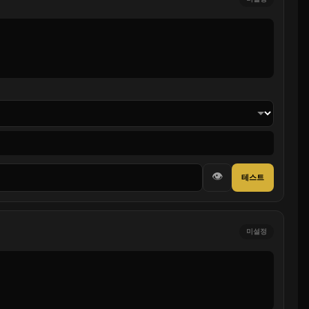
👁
테스트
미설정