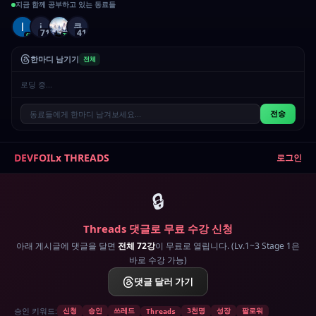
지금 함께 공부하고 있는 동료들
쿠
i
71
41
62
75
한마디 남기기
전체
로딩 중...
전송
DEVFOIL
x THREADS
로그인
🔒
Threads 댓글로 무료 수강 신청
아래 게시글에 댓글을 달면
전체 72강
이 무료로 열립니다. (Lv.1~3 Stage 1은
바로 수강 가능)
댓글 달러 가기
승인 키워드:
신청
승인
쓰레드
3천명
성장
팔로워
Threads