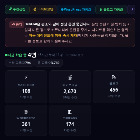
🔓 수강신청
💰 바이브코딩
⚡ Ma
🌐 WordPress 자동화
📝 블로그 자동화
DevFoil은 평소와 같이 정상 운영 중입니다.
운영 중단·이전·방치 등 사
📢 공지
실과 다른 정보로 커뮤니티에 혼란을 주거나 사이트를 훼손하는 행위
는
자동 에이전트에 의해 즉시 제재
(메시지 차단·등급 정지)됩니다. 올
바른 정보로 함께 이용해주세요.
4명
지금 학습 중
48시간 누적 11명
· 15분마다 갱신
누적 교육자
794
총 교육수
3,769
⚡
💰
📝
블로그
MAKE.COM
바이브코딩
456
108
2,670
32명 수강
15명 수강
316명 수강
🌐
🧵
WORDPRESS
THREADS
361
174
45명 수강
15명 수강