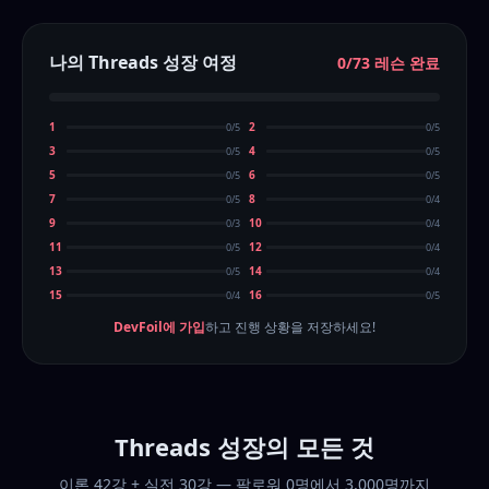
나의 Threads 성장 여정
0/73 레슨 완료
1
2
0/5
0/5
3
4
0/5
0/5
5
6
0/5
0/5
7
8
0/5
0/4
9
10
0/3
0/4
11
12
0/5
0/4
13
14
0/5
0/4
15
16
0/4
0/5
DevFoil에 가입
하고 진행 상황을 저장하세요!
Threads 성장의 모든 것
이론 42강 + 실전 30강 — 팔로워 0명에서 3,000명까지