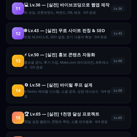
💻 Lv.36 — [실전] 바이브코딩으로 웹앱 제작
11
Lv.36
AI 코딩, 프론트엔드, 백엔드, DB, 배포 · 0/5 완료
🌐 Lv.43 — [실전] 무료 사이트 런칭 & SEO
12
Lv.43
런칭 체크리스트, SEO 설정, 초기 사용자 확보 · 0/4 완료
⚡ Lv.50 — [실전] 홍보 콘텐츠 자동화
13
Lv.50
홍보글 공식, 후기 수집, Make.com 파이프라인, A/B 테스
트 · 0/5 완료
🔄 Lv.58 — [실전] 바이럴 루프 설계
14
Lv.58
K-factor, 레퍼럴 시스템, 소셜 공유, 성장 대시보드 · 0/4 완
료
🏆 Lv.65 — [실전] 1천명 달성 프로젝트
15
Lv.65
30일 성장 캘린더, 콘텐츠 루틴, 소통 반자동화 · 0/4 완료