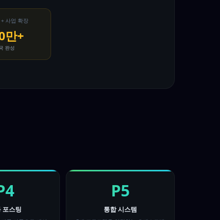
 + 사업 확장
00만+
제국 완성
P4
P5
 포스팅
통합 시스템