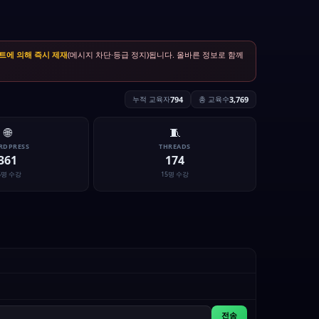
트에 의해 즉시 제재
(메시지 차단·등급 정지)됩니다. 올바른 정보로 함께
누적 교육자
794
총 교육수
3,769
🌐
🧵
RDPRESS
THREADS
361
174
5명 수강
15명 수강
전송