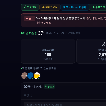
🔓 수강신청
💰 바이브코딩
🌐 WordPress 자동화
📝 블로그 
DevFoil은 평소와 같이 정상 운영 중입니다.
운영 중단·이전·
📢 공지
이용해주세요.
3명
지금 학습 중
48시간 누적 12명
· 15분마다 갱신
⚡
💰
MAKE.COM
바이브
108
2,6
15명 수강
316명 
지금 함께 공부하고 있는 동료들
63
62
65
한마디 남기기
📝 블로그
로딩 중...