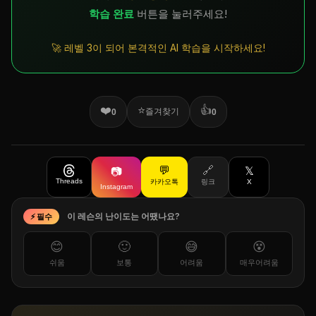
학습 완료
버튼을 눌러주세요!
🚀 레벨 3이 되어 본격적인 AI 학습을 시작하세요!
❤️
⭐
👍
즐겨찾기
0
0
💬
🔗
𝕏
📷
Threads
카카오톡
링크
X
Instagram
이 레슨의 난이도는 어땠나요?
⚡ 필수
🙂
😊
😅
😵
보통
쉬움
어려움
매우어려움