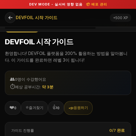
DEV MODE - 실서버 영향 없음
📦 배포 관리
←
DEVFOIL 시작 가이드
+500 XP
공부 중
0:06
자유 학습
+500 XP
LEVEL 1 QUEST
DEVFOIL 시작 가이드
환영합니다! DEVFOIL 플랫폼을 200% 활용하는 방법을 알아봅니
다. 이 가이드를 완료하면 레벨 3이 됩니다!
👥
0
명이 수강했어요
⏱️
예상 공부시간:
약 3분
❤️
⭐
👍
📣
즐겨찾기
응원하기
0
0
0/7 완료
가이드 진행률