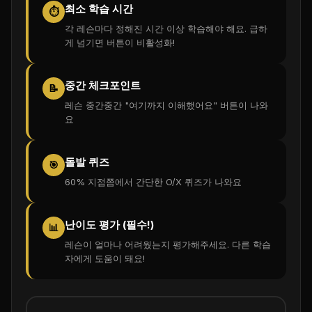
최소 학습 시간
⏱️
각 레슨마다 정해진 시간 이상 학습해야 해요. 급하
게 넘기면 버튼이 비활성화!
중간 체크포인트
📝
레슨 중간중간 "여기까지 이해했어요" 버튼이 나와
요
돌발 퀴즈
🎯
60% 지점쯤에서 간단한 O/X 퀴즈가 나와요
난이도 평가 (필수!)
📊
레슨이 얼마나 어려웠는지 평가해주세요. 다른 학습
자에게 도움이 돼요!