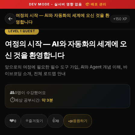
DEV MODE - 실서버 영향 없음
📦 배포 관리
여정의 시작 — AI와 자동화의 세계에 오신 것을 환
←
+150 XP
영합니다
LEVEL 1 QUEST
여정의 시작 — AI와 자동화의 세계에 오
신 것을 환영합니다
앞으로의 여정에 필요한 필수 도구 가입, AI와 Agent 개념 이해, 바
이브코딩 소개, 전체 로드맵 안내
👥
0
명이 수강했어요
⏱️
예상 공부시간:
약 3분
❤️
⭐
👍
📣
즐겨찾기
응원하기
0
0