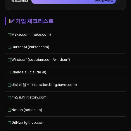
워드프레스
500만~무한
✅ 가입 체크리스트
☐
Make.com (make.com)
☐
Cursor AI (cursor.com)
☐
Windsurf (codeium.com/windsurf)
☐
Claude.ai (claude.ai)
☐
네이버 블로그 (section.blog.naver.com)
☐
티스토리 (tistory.com)
☐
Notion (notion.so)
☐
GitHub (github.com)