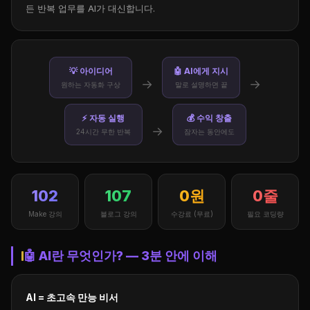
든 반복 업무를 AI가 대신합니다.
💡 아이디어
🤖 AI에게 지시
→
→
원하는 자동화 구상
말로 설명하면 끝
⚡ 자동 실행
💰 수익 창출
→
24시간 무한 반복
잠자는 동안에도
102
107
0원
0줄
Make 강의
블로그 강의
수강료 (무료)
필요 코딩량
🤖 AI란 무엇인가? — 3분 안에 이해
AI = 초고속 만능 비서