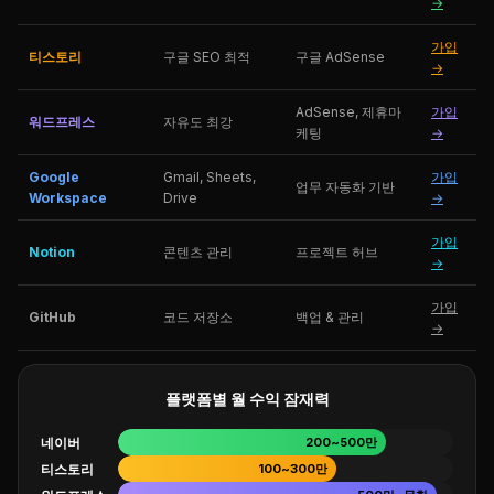
→
가입
티스토리
구글 SEO 최적
구글 AdSense
→
AdSense, 제휴마
가입
워드프레스
자유도 최강
케팅
→
Google
Gmail, Sheets,
가입
업무 자동화 기반
Workspace
Drive
→
가입
Notion
콘텐츠 관리
프로젝트 허브
→
가입
GitHub
코드 저장소
백업 & 관리
→
플랫폼별 월 수익 잠재력
네이버
200~500만
티스토리
100~300만